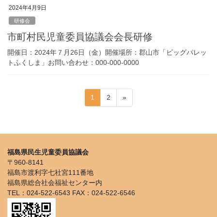
2024年4月9日
研修会
市町村民児童委員協議会会長研修
開催日：2024年７月26日（金）開催場所：郡山市「ビッグパレッ
トふくしま」お問い合わせ：000-000-0000
投
固
固
1
2
»
稿
定
定
ペ
ペ
の
ー
ー
ペ
ジ
ジ
ー
福島県民生児童委員協議会
〒960-8141
ジ
福島市渡利字七社宮111番地
送
福島県総合社会福祉センター内
り
TEL：024-522-6543 FAX：024-522-6546