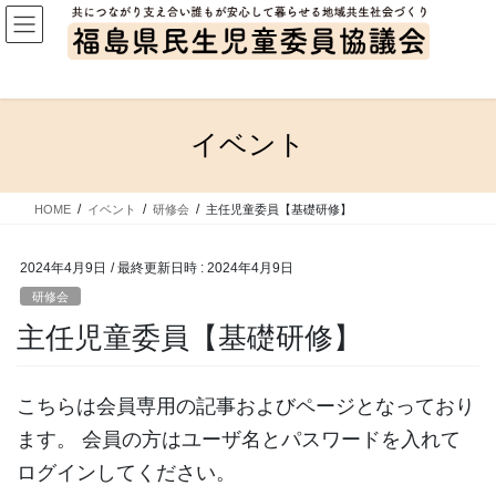
コ
ナ
ン
ビ
テ
ゲ
ン
ー
ツ
シ
へ
ョ
イベント
ス
ン
キ
に
ッ
移
HOME
イベント
研修会
主任児童委員【基礎研修】
プ
動
2024年4月9日
/ 最終更新日時 :
2024年4月9日
研修会
主任児童委員【基礎研修】
こちらは会員専用の記事およびページとなっており
ます。 会員の方はユーザ名とパスワードを入れて
ログインしてください。