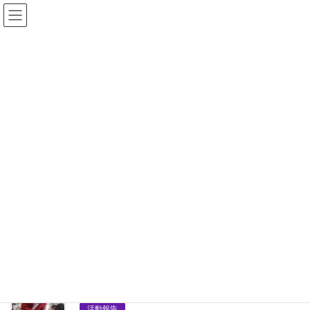
コ
ナ
ン
ビ
テ
ゲ
ン
ー
ツ
シ
へ
ョ
福島民生の編集
ス
ン
キ
に
ッ
移
HOME
福島民生の編集
プ
動
2026年3月30日
お知らせ
HPの内容を更新しました！
組織概要・会員専用コンテンツの年間イベント等を更新しました
のでご確認ください。
2025年12月26日
活動報告