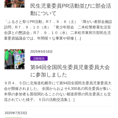
民生児童委員PR活動並びに部会活
動について
「ふるさと祭りPR活動」R７．９．６（土） 「障がい者部会施設
訪問」R７．９．１０（水） 「青少年部会 二本松警察署生活安
全課との懇談会」R７．９．１０（水） 二本松市東和方部民生児
童委員協議会では、年間様々な事業や研修 […]
2025年9月16日
活動報告
第94回全国民生委員児童委員大会
に参加しました
９月４、５日に北海道札幌市にて第94回全国民生委員児童委員大
会が開催されました。 全国からおよそ4,300名の民生委員が集い、
本県の参加者も普段関わることのない都道府県の民生委員とも交
流されていた様子。 ５日の活動交流集 […]
2025年7月23日