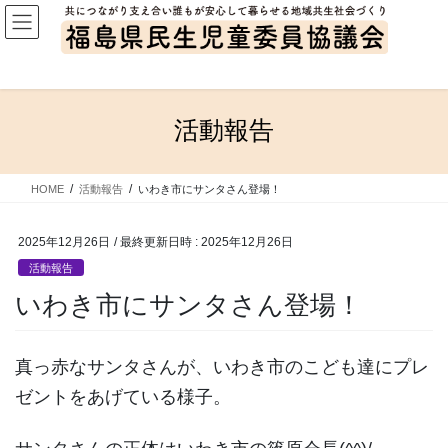
コ
ナ
ン
ビ
テ
ゲ
ン
ー
ツ
シ
へ
ョ
活動報告
ス
ン
キ
に
ッ
移
HOME
活動報告
いわき市にサンタさん登場！
プ
動
2025年12月26日
/ 最終更新日時 :
2025年12月26日
活動報告
いわき市にサンタさん登場！
真っ赤なサンタさんが、いわき市のこども達にプレ
ゼントをあげている様子。